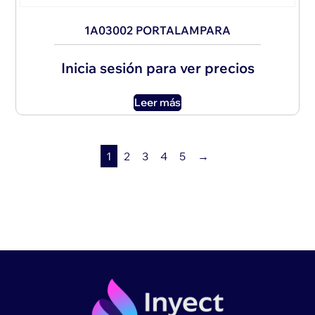
1A03002 PORTALAMPARA
Inicia sesión para ver precios
Leer más
1
2
3
4
5
→