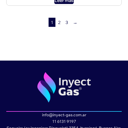
Leer más
1
2
3
→
info@inyect-gas.com.ar
11 6131 9197