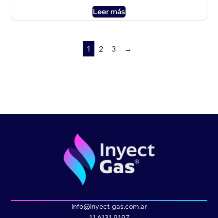
Leer más
1
2
3
→
info@inyect-gas.com.ar
11 6131 9197