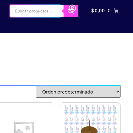
$
0,00
0