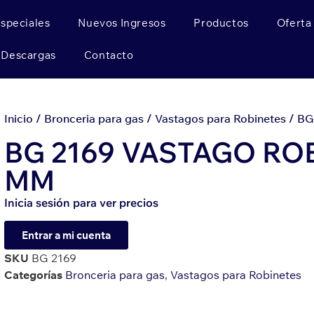
Especiales
Nuevos Ingresos
Productos
Oferta
Descargas
Contacto
Inicio
/
Bronceria para gas
/
Vastagos para Robinetes
/ BG
BG 2169 VASTAGO ROB
MM
Inicia sesión para ver precios
Entrar a mi cuenta
SKU
BG 2169
Categorías
Bronceria para gas
,
Vastagos para Robinetes