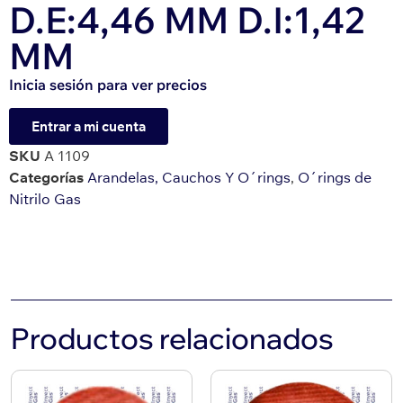
D.E:4,46 MM D.I:1,42
MM
Inicia sesión para ver precios
Entrar a mi cuenta
SKU
A 1109
Categorías
Arandelas, Cauchos Y O´rings
,
O´rings de
Nitrilo Gas
Productos relacionados