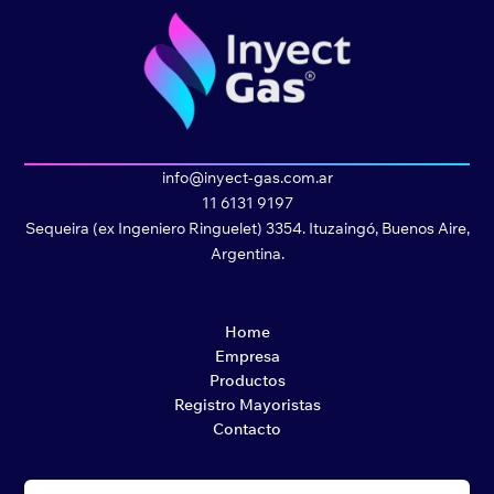
info@inyect-gas.com.ar
11 6131 9197
Sequeira (ex Ingeniero Ringuelet) 3354. Ituzaingó, Buenos Aire,
Argentina.
Home
Empresa
Productos
Registro Mayoristas
Contacto