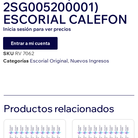
2SG005200001)
ESCORIAL CALEFON
Inicia sesión para ver precios
Entrar a mi cuenta
SKU
RV 7062
Categorías
Escorial Original
,
Nuevos Ingresos
Productos relacionados