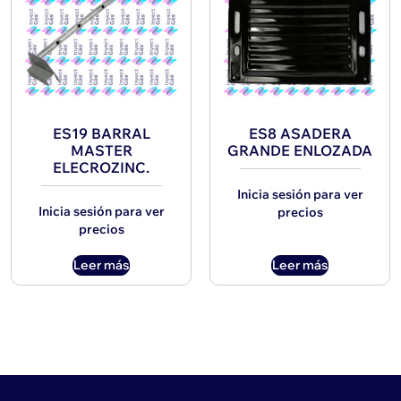
ES19 BARRAL
ES8 ASADERA
MASTER
GRANDE ENLOZADA
ELECROZINC.
Inicia sesión para ver
Inicia sesión para ver
precios
precios
Leer más
Leer más