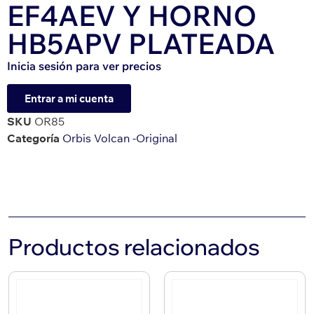
EF4AEV Y HORNO
HB5APV PLATEADA
Inicia sesión para ver precios
Entrar a mi cuenta
SKU
OR85
Categoría
Orbis Volcan -Original
Productos relacionados