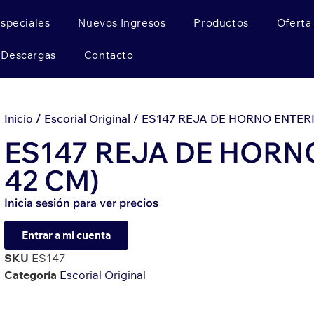
Especiales
Nuevos Ingresos
Productos
Oferta
Descargas
Contacto
Inicio
/
Escorial Original
/ ES147 REJA DE HORNO ENTERIZ
ES147 REJA DE HORNO
42 CM)
Inicia sesión para ver precios
Entrar a mi cuenta
SKU
ES147
Categoría
Escorial Original