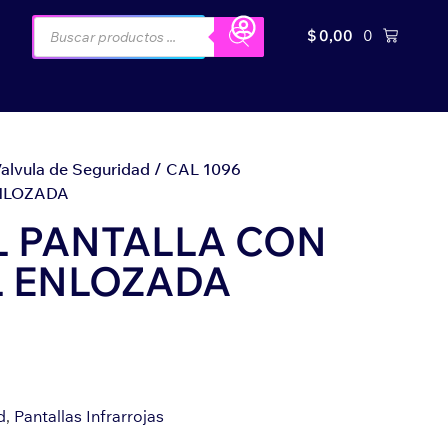
$
0,00
0
Valvula de Seguridad
/ CAL 1096
NLOZADA
L PANTALLA CON
L ENLOZADA
d
,
Pantallas Infrarrojas