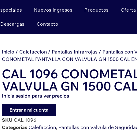
Especiales
Nuevos Ingresos
Productos
Oferta
Descargas
Contacto
Inicio
/
Calefaccion
/
Pantallas Infrarrojas
/
Pantallas con 
CONOMETAL PANTALLA CON VALVULA GN 1500 CAL E
CAL 1096 CONOMETA
VALVULA GN 1500 CA
Inicia sesión para ver precios
Entrar a mi cuenta
SKU
CAL 1096
Categorías
Calefaccion
,
Pantallas con Valvula de Segurida