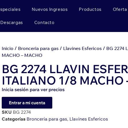
Especiales
Nuevos Ingresos
Productos
Oferta
Descargas
Contacto
Inicio
/
Bronceria para gas
/
Llavines Esfericos
/ BG 2274 
MACHO – MACHO
BG 2274 LLAVIN ESFE
ITALIANO 1/8 MACHO
Inicia sesión para ver precios
Entrar a mi cuenta
SKU
BG 2274
Categorías
Bronceria para gas
,
Llavines Esfericos