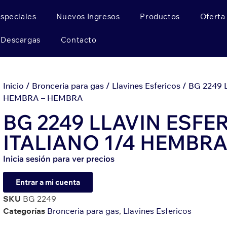
Especiales
Nuevos Ingresos
Productos
Oferta
Descargas
Contacto
Inicio
/
Bronceria para gas
/
Llavines Esfericos
/ BG 2249 
HEMBRA – HEMBRA
BG 2249 LLAVIN ESFE
ITALIANO 1/4 HEMBR
Inicia sesión para ver precios
Entrar a mi cuenta
SKU
BG 2249
Categorías
Bronceria para gas
,
Llavines Esfericos