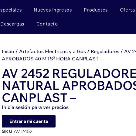
Especiales
Nuevos Ingresos
Productos
Oferta
Descargas
Contacto
Inicio
/
Artefactos Electricos y a Gas
/
Reguladores
/ AV 
APROBADOS 40 MTS³ HORA CANPLAST –
AV 2452 REGULADORE
NATURAL APROBADOS
CANPLAST –
Inicia sesión para ver precios
Entrar a mi cuenta
SKU
AV 2452